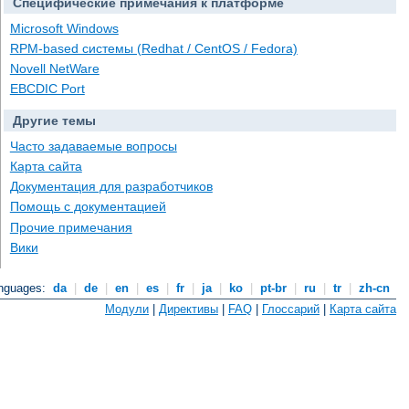
Специфические примечания к платформе
Microsoft Windows
RPM-based системы (Redhat / CentOS / Fedora)
Novell NetWare
EBCDIC Port
Другие темы
Часто задаваемые вопросы
Карта сайта
Документация для разработчиков
Помощь с документацией
Прочие примечания
Вики
anguages:
da
|
de
|
en
|
es
|
fr
|
ja
|
ko
|
pt-br
|
ru
|
tr
|
zh-cn
Модули
|
Директивы
|
FAQ
|
Глоссарий
|
Карта сайта