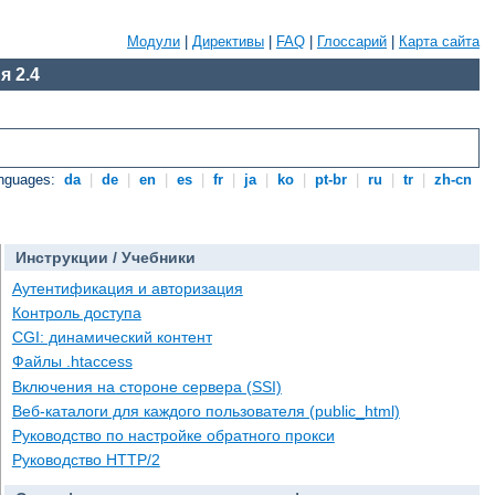
Модули
|
Директивы
|
FAQ
|
Глоссарий
|
Карта сайта
я 2.4
anguages:
da
|
de
|
en
|
es
|
fr
|
ja
|
ko
|
pt-br
|
ru
|
tr
|
zh-cn
Инструкции / Учебники
Аутентификация и авторизация
Контроль доступа
CGI: динамический контент
Файлы .htaccess
Включения на стороне сервера (SSI)
Веб-каталоги для каждого пользователя (public_html)
Руководство по настройке обратного прокси
Руководство HTTP/2