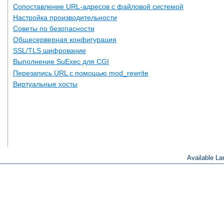
Сопоставление URL-адресов с файловой системой
Настройка производительности
Советы по безопасности
Общесерверная конфигурация
SSL/TLS шифрование
Выполнение SuExec для CGI
Перезапись URL с помощью mod_rewrite
Виртуальные хосты
Available L