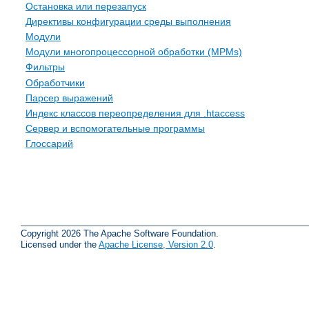
Остановка или перезапуск
Директивы конфигурации среды выполнения
Модули
Модули многопроцессорной обработки (MPMs)
Фильтры
Обработчики
Парсер выражений
Индекс классов переопределения для .htaccess
Сервер и вспомогательные программы
Глоссарий
Copyright 2026 The Apache Software Foundation.
Licensed under the
Apache License, Version 2.0
.