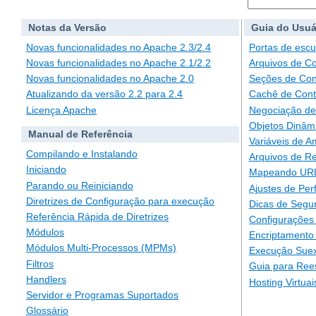
Notas da Versão
Guia do Usuá
Novas funcionalidades no Apache 2.3/2.4
Portas de escu
Novas funcionalidades no Apache 2.1/2.2
Arquivos de C
Novas funcionalidades no Apache 2.0
Seções de Con
Atualizando da versão 2.2 para 2.4
Cachê de Con
Licença Apache
Negociação de
Objetos Dinâm
Manual de Referência
Variáveis de A
Compilando e Instalando
Arquivos de Re
Iniciando
Mapeando URLs
Parando ou Reiniciando
Ajustes de Pe
Diretrizes de Configuração para execução
Dicas de Segu
Referência Rápida de Diretrizes
Configurações 
Módulos
Encriptamento
Módulos Multi-Processos (MPMs)
Execução Suex
Filtros
Guia para Ree
Handlers
Hosting Virtuai
Servidor e Programas Suportados
Glossário