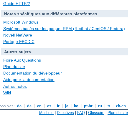
Guide HTTP/2
Notes spécifiques aux différentes plateformes
Microsoft Windows
Systèmes basés sur les paquet RPM (Redhat / CentOS / Fedora)
Novell NetWare
Portage EBCDIC
Autres sujets
Foire Aux Questions
Plan du site
Documentation du développeur
Aide pour la documentation
Autres notes
Wiki
ponibles:
da
|
de
|
en
|
es
|
fr
|
ja
|
ko
|
pt-br
|
ru
|
tr
|
zh-cn
Modules
|
Directives
|
FAQ
|
Glossaire
|
Plan du site